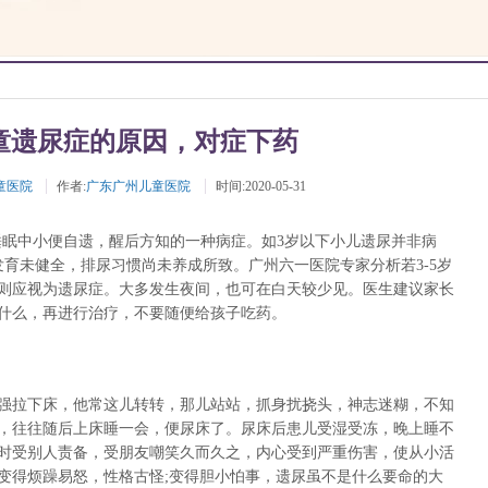
童遗尿症的原因，对症下药
童医院
作者:
广东广州儿童医院
时间:2020-05-31
睡眠中小便自遗，醒后方知的一种病症。如3岁以下小儿遗尿并非病
育未健全，排尿习惯尚未养成所致。广州六一医院专家分析若3-5岁
则应视为遗尿症。大多发生夜间，也可在白天较少见。医生建议家长
什么，再进行治疗，不要随便给孩子吃药。
强拉下床，他常这儿转转，那儿站站，抓身扰挠头，神志迷糊，不知
，往往随后上床睡一会，便尿床了。尿床后患儿受湿受冻，晚上睡不
时受别人责备，受朋友嘲笑久而久之，内心受到严重伤害，使从小活
变得烦躁易怒，性格古怪;变得胆小怕事，遗尿虽不是什么要命的大