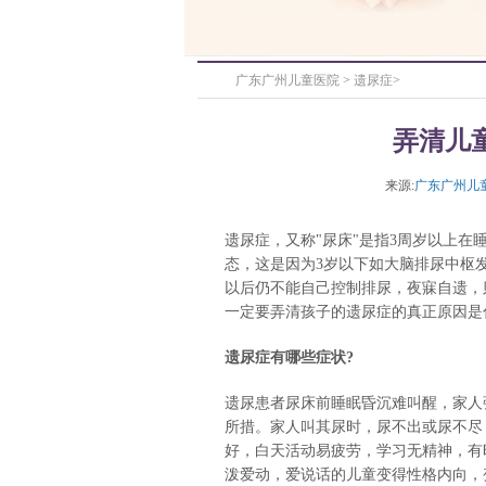
广东广州儿童医院
>
遗尿症
>
弄清儿
来源:
广东广州儿
遗尿症，又称"尿床"是指3周岁以上在
态，这是因为3岁以下如大脑排尿中枢发
以后仍不能自己控制排尿，夜寐自遗，
一定要弄清孩子的遗尿症的真正原因是
遗尿症有哪些症状?
遗尿患者尿床前睡眠昏沉难叫醒，家人
所措。家人叫其尿时，尿不出或尿不尽
好，白天活动易疲劳，学习无精神，有
泼爱动，爱说话的儿童变得性格内向，