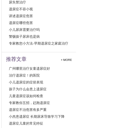
尿失禁治疗
遗尿症不容小视
讲述遗尿症危害
遗尿症哪些危害
小儿尿床需要治疗吗
警惕孩子尿床也是病
专家教您小方法-早期遗尿症之家庭治疗
推荐文章
广州哪里治疗女童遗尿症好
治疗遗尿症！的医院
小儿遗尿症的症状表现
孩子为什么会患上遗尿症
儿童遗尿症该如何检查
专家教你五招，赶跑遗尿症
遗尿症不治危害有多严重
小杰患遗尿症 长期尿床导致学习下降
遗尿症儿童的常见特征