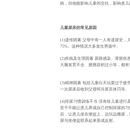
病，但他能影响儿童间交往，影响患儿
儿童尿床的常见原因
(1)遗传因素 父母中有一人有遗尿史，
75%。这种情况大多发生男孩中。
(2)疾病及生理因素 尿路感染、肾脏
大脑发育不全、膀胱容积过小等，都有
(3)精神因素 包括儿童白天玩耍过于
一次尿床后收到父母呵斥甚至体罚等。
(4)排尿习惯训练不当 没有给儿童进
至于不能让患儿养成自己控制排尿的习
后，让患儿坐在便盆上，边玩边撒尿，
尿与坐便盆联系起来形成反射。