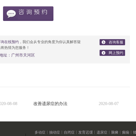
咨询在线预约
，我们会从专业的角度为你认真解答疑
咨询客服
员将热情为您服务！
网上预约
地址：广州市天河区
020-08-08
改善遗尿症的办法
2020-08-07
多动症
丨
抽动症
丨
自闭症
丨
发育迟缓
丨
遗尿症
丨
脑瘫
丨
癫痫
丨