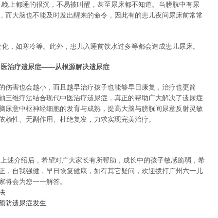
患儿晚上都睡的很沉，不易被叫醒，甚至尿床都不知道。当膀胱中有尿
，而大脑也不能及时发出醒来的命令，因此有的患儿夜间尿床前常常
候变化，如寒冷等。此外，患儿入睡前饮水过多等都会造成患儿尿床。
中医治疗遗尿症——从根源解决遗尿症
的伤害也会越小，而且越早治疗孩子也能够早日康复，治疗也更简
轴三维疗法结合现代中医治疗遗尿症，真正的帮助广大解决了遗尿症
脑尿意中枢神经细胞的发育与成熟，提高大脑与膀胱间尿意反射灵敏
依赖性、无副作用、杜绝复发，力求实现完美治疗。
过上述介绍后，希望对广大家长有所帮助，成长中的孩子敏感脆弱，希
正，自我强健，早日恢复健康，如有其它疑问，欢迎拨打广州六一儿
家将会为您一一解答。
法
预防遗尿症发生