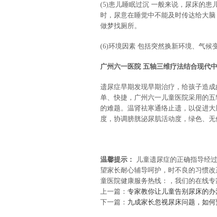
(5)患儿睡眠过沉 一般来说，尿床的
时，尿意在睡觉中不能及时传达给大脑
做梦找厕所。
(6)环境因素 包括突然换新环境、气
广州六一医院 五轴三维疗法结合现代
遗尿症早期发现早期治疗，给孩子造成
单、快捷，广州六一儿童医院采用的五
的难题。温肾祛寒通络止遗，以促进大
度，协调膀胱泌尿肌活动度，绿色、无
温馨提示：
儿童遗尿症的正确指导经
望家长耐心辅导呵护，时不良的习惯改
童医院健康服务热线：
，我们的在线专
上一篇：
专家教你让儿童告别尿床的办
下一篇：
九成家长忽视尿床问题，如何