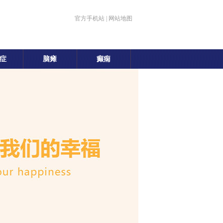
官方手机站
|
网站地图
症
脑瘫
癫痫