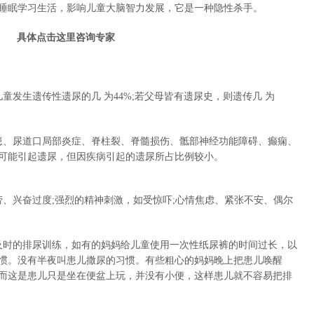
睡眠学习生活，影响儿童大脑智力发展，它是一种隐性杀手。
具体点击这里咨询专家
儿童发生遗传性遗尿的几 为44%;若父母皆有遗尿史，则遗传几 为
疾患、尿道口局部炎症、脊柱裂、脊髓损伤、骶部神经功能障碍、癫痫、
可能引起遗尿，但因疾病引起的遗尿所占比例较小。
疲劳、兴奋过度;强烈的精神刺激，如受惊吓;心情焦虑、紧张不安、偶尔
行及时的排尿训练，如有的妈妈给儿童使用一次性纸尿裤的时间过长，以
惯。没有半夜叫患儿撒尿的习惯。有些粗心的妈妈晚上把患儿唤醒
而这是患儿只是坐在便盆上玩，并没有小便，这样患儿就不容易把排