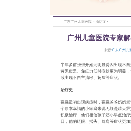
广东广州儿童医院
>
抽动症
>
广州儿童医院专家解
来源:
广东广州儿
半年多前强强开始无明显诱因出现不自
劳累疲乏、免疫力低时症状更为明显，
续出现不自主清喉、扬眉等症状。
治疗史
强强最初出现病症时，强强爸爸妈妈就
个原本幸福的小家庭来说无疑是晴天霹
积极治疗，他们相信孩子还小早点治疗
日，他的眨眼、摇头、耸肩等症状更加