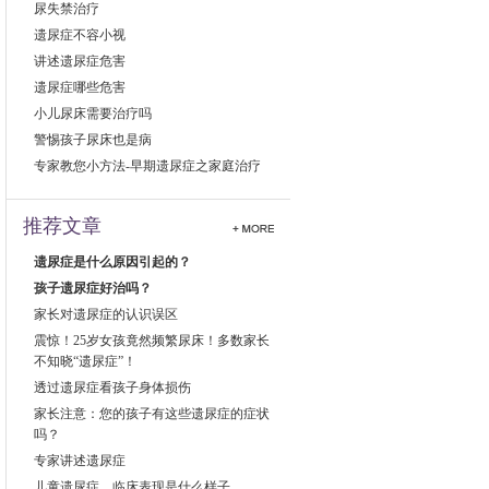
尿失禁治疗
遗尿症不容小视
讲述遗尿症危害
遗尿症哪些危害
小儿尿床需要治疗吗
警惕孩子尿床也是病
专家教您小方法-早期遗尿症之家庭治疗
推荐文章
遗尿症是什么原因引起的？
孩子遗尿症好治吗？
家长对遗尿症的认识误区
震惊！25岁女孩竟然频繁尿床！多数家长
不知晓“遗尿症”！
透过遗尿症看孩子身体损伤
家长注意：您的孩子有这些遗尿症的症状
吗？
专家讲述遗尿症
儿童遗尿症，临床表现是什么样子