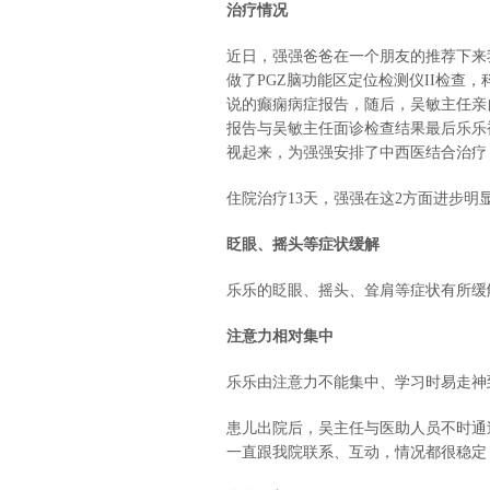
治疗情况
近日，强强爸爸在一个朋友的推荐下来
做了PGZ脑功能区定位检测仪II检查
说的癫痫病症报告，随后，吴敏主任亲
报告与吴敏主任面诊检查结果最后乐乐
视起来，为强强安排了中西医结合治
住院治疗13天，强强在这2方面进步明
眨眼、摇头等症状缓解
乐乐的眨眼、摇头、耸肩等症状有所缓
注意力相对集中
乐乐由注意力不能集中、学习时易走神
患儿出院后，吴主任与医助人员不时通
一直跟我院联系、互动，情况都很稳定