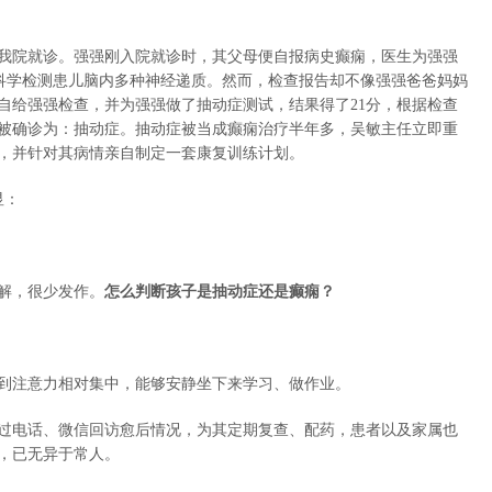
我院就诊。强强刚入院就诊时，其父母便自报病史癫痫，医生为强强
，科学检测患儿脑内多种神经递质。然而，检查报告却不像强强爸爸妈妈
自给强强检查，并为强强做了抽动症测试，结果得了21分，根据检查
被确诊为：抽动症。抽动症被当成癫痫治疗半年多，吴敏主任立即重
疗，并针对其病情亲自制定一套康复训练计划。
显：
解，很少发作。
怎么判断孩子是抽动症还是癫痫？
到注意力相对集中，能够安静坐下来学习、做作业。
过电话、微信回访愈后情况，为其定期复查、配药，患者以及家属也
，已无异于常人。