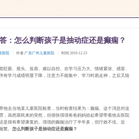
答：怎么判断孩子是抽动症还是癫痫？
童医院
作者:
广东广州儿童医院
时间:2019-12-23
觉眨眼、摇头、耸肩、难以自控。在学习压力大、情绪紧张、感冒、
伴有学习成绩明显下降，注意力不能集中、学习时易走神，之后又陆
带他去当地某儿童医院检查，当时检查结果为：癫痫。这个消息对这
雳，虽然噩耗来的突然，但很快强强爸爸妈妈拾起希望带着他去医院
还是很有希望康复的。强强的癫痫治疗了半年多，但疗效不佳。近
频繁。
怎么判断孩子是抽动症还是癫痫？