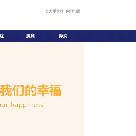
官方手机站
|
网站地图
症
脑瘫
癫痫