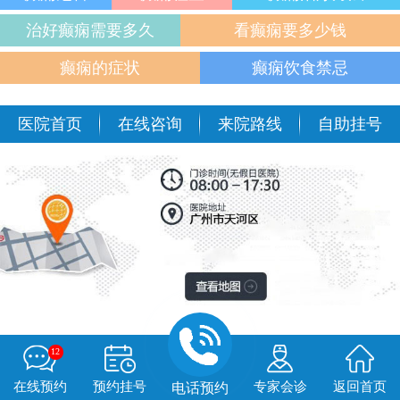
治好癫痫需要多久
看癫痫要多少钱
癫痫的症状
癫痫饮食禁忌
医院首页
在线咨询
来院路线
自助挂号
12
在线预约
预约挂号
专家会诊
返回首页
电话预约