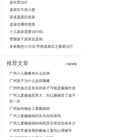
尿失禁治疗
遗尿症不容小视
讲述遗尿症危害
遗尿症哪些危害
小儿尿床需要治疗吗
警惕孩子尿床也是病
专家教您小方法-早期遗尿症之家庭治疗
推荐文章
广州小儿脑瘫有什么症状
广州孩子为什么会得脑瘫
广州吃饭总是发呆的孩子可能是癫痫作祟
广州儿童癫痫危害大，别让癫痫毁了孩子
的一生
广州如何确诊儿童癫痫病
广州儿童癫痫病的先兆你知道吗
广州儿童癫痫病的病因及症状你知道多少
广州常常被忽视的癫痫儿童的心理辅导