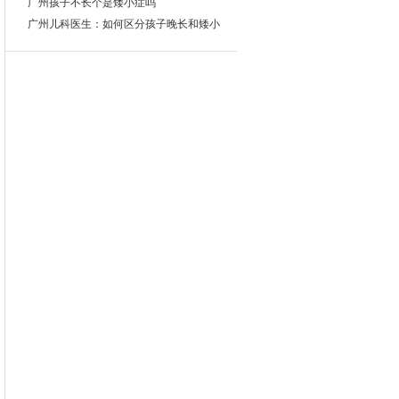
广州孩子不长个是矮小症吗
广州儿科医生：如何区分孩子晚长和矮小