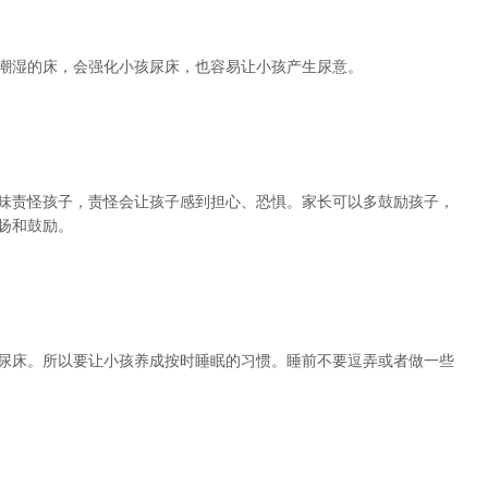
湿的床，会强化小孩尿床，也容易让小孩产生尿意。
责怪孩子，责怪会让孩子感到担心、恐惧。家长可以多鼓励孩子，
扬和鼓励。
床。所以要让小孩养成按时睡眠的习惯。睡前不要逗弄或者做一些