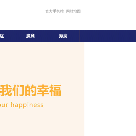
官方手机站
|
网站地图
症
脑瘫
癫痫